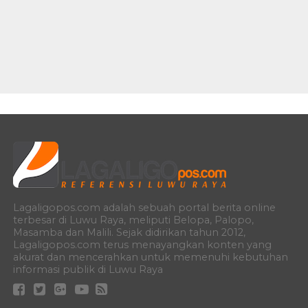
Lagaligopos.com adalah sebuah portal berita online
terbesar di Luwu Raya, meliputi Belopa, Palopo,
Masamba dan Malili. Sejak didirikan tahun 2012,
Lagaligopos.com terus menayangkan konten yang
akurat dan mencerahkan untuk memenuhi kebutuhan
informasi publik di Luwu Raya