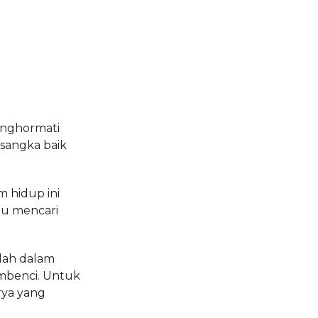
enghormati
asangka baik
m hidup ini
lu mencari
lah dalam
embenci. Untuk
rya yang