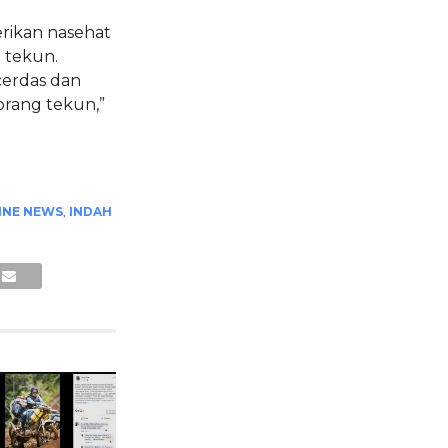
erikan nasehat
 tekun.
cerdas dan
 orang tekun,”
INE NEWS
,
INDAH