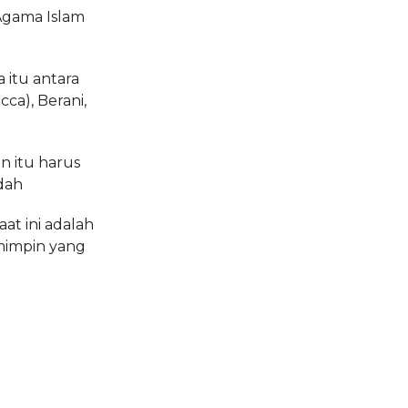
Agama Islam
 itu antara
cca), Berani,
n itu harus
ndah
at ini adalah
mimpin yang