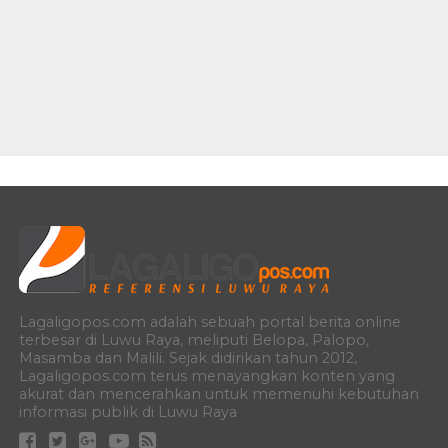
Lagaligopos.com adalah sebuah portal berita online
terbesar di Luwu Raya, meliputi Belopa, Palopo,
Masamba dan Malili. Sejak didirikan tahun 2012,
Lagaligopos.com terus menayangkan konten yang
akurat dan mencerahkan untuk memenuhi kebutuhan
informasi publik di Luwu Raya