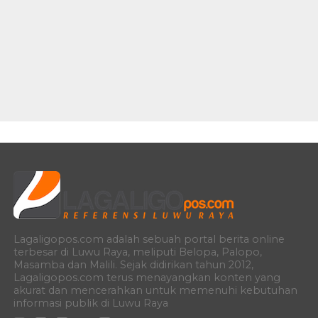
Lagaligopos.com adalah sebuah portal berita online
terbesar di Luwu Raya, meliputi Belopa, Palopo,
Masamba dan Malili. Sejak didirikan tahun 2012,
Lagaligopos.com terus menayangkan konten yang
akurat dan mencerahkan untuk memenuhi kebutuhan
informasi publik di Luwu Raya