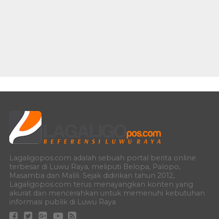
Lagaligopos.com adalah sebuah portal berita online
terbesar di Luwu Raya, meliputi Belopa, Palopo,
Masamba dan Malili. Sejak didirikan tahun 2012,
Lagaligopos.com terus menayangkan konten yang
akurat dan mencerahkan untuk memenuhi kebutuhan
informasi publik di Luwu Raya