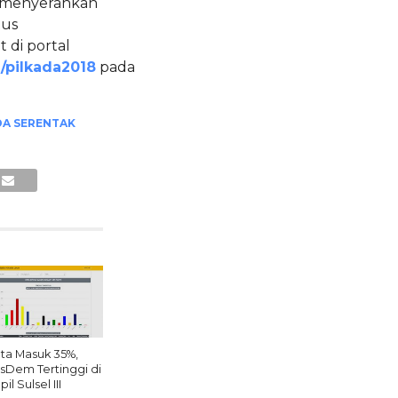
g menyerahkan
tus
 di portal
d/pilkada2018
pada
DA SERENTAK
ta Masuk 35%,
sDem Tertinggi di
il Sulsel III