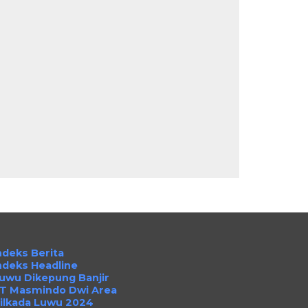
ndeks Berita
ndeks Headline
uwu Dikepung Banjir
T Masmindo Dwi Area
ilkada Luwu 2024