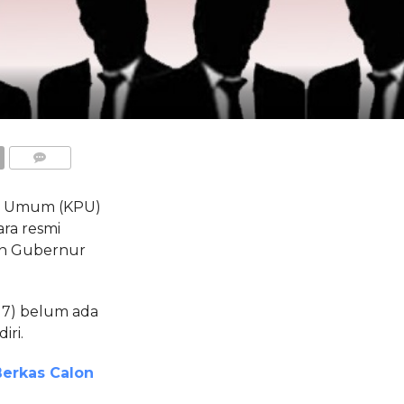
COMMENTS
n Umum (KPU)
ara resmi
dan Gubernur
017) belum ada
iri.
erkas Calon