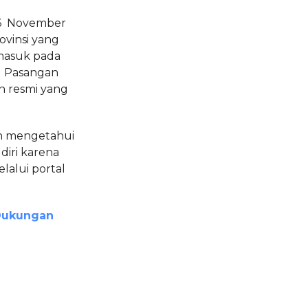
 26 November
ovinsi yang
masuk pada
 Pasangan
n resmi yang
ah mengetahui
diri karena
alui portal
 Dukungan