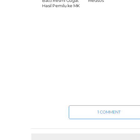
Batti Resmi Gugat
Medsos
Hasil Pemilu ke MK
1 COMMENT