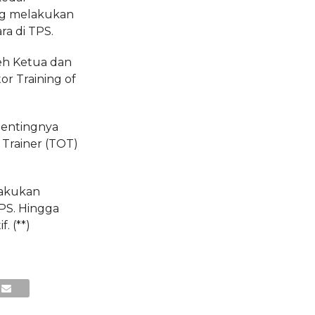
ng melakukan
a di TPS.
oleh Ketua dan
or Training of
pentingnya
 Trainer (TOT)
lakukan
PS. Hingga
. (**)