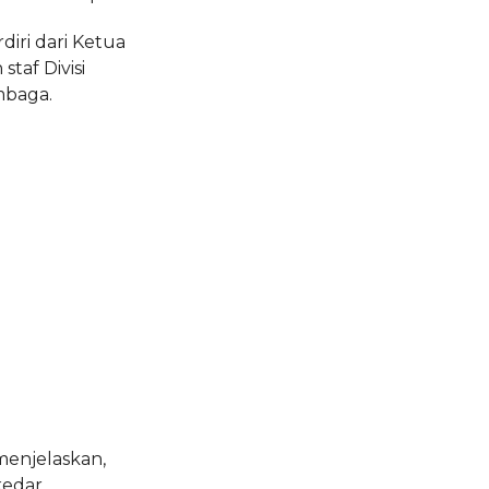
rdiri dari Ketua
taf Divisi
mbaga.
menjelaskan,
kedar