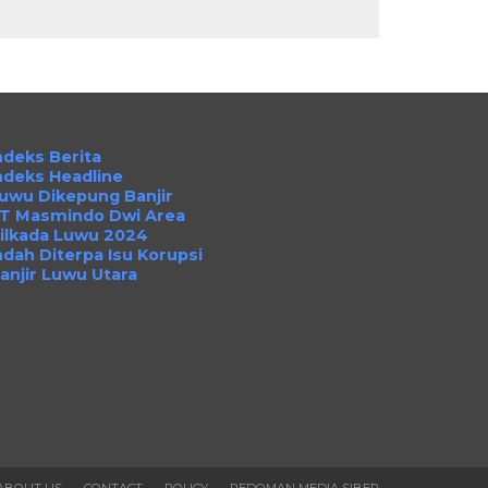
ndeks Berita
ndeks Headline
uwu Dikepung Banjir
T Masmindo Dwi Area
ilkada Luwu 2024
ndah Diterpa Isu Korupsi
anjir Luwu Utara
ABOUT US
CONTACT
POLICY
PEDOMAN MEDIA SIBER