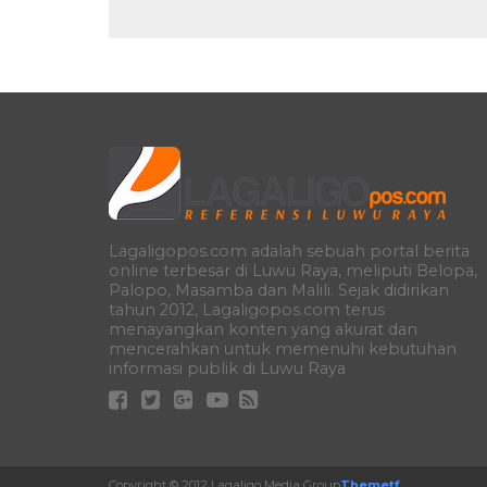
Lagaligopos.com adalah sebuah portal berita
online terbesar di Luwu Raya, meliputi Belopa,
Palopo, Masamba dan Malili. Sejak didirikan
tahun 2012, Lagaligopos.com terus
menayangkan konten yang akurat dan
mencerahkan untuk memenuhi kebutuhan
informasi publik di Luwu Raya
Copyright © 2012 Lagaligo Media Group
Themetf