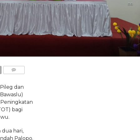
COMMENTS
Pileg dan
(Bawaslu)
 Peningkatan
TOT) bagi
uwu.
dua hari,
Indah Palopo.