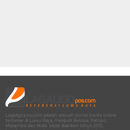
Lagaligopos.com adalah sebuah portal berita online
terbesar di Luwu Raya, meliputi Belopa, Palopo,
Masamba dan Malili. Sejak didirikan tahun 2012,