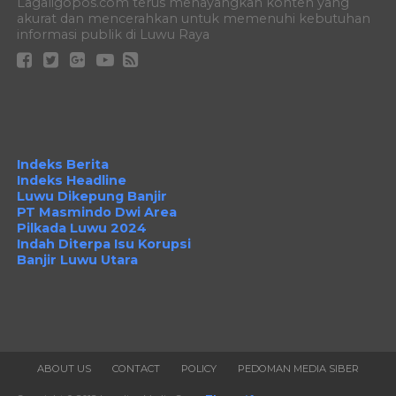
Lagaligopos.com terus menayangkan konten yang
akurat dan mencerahkan untuk memenuhi kebutuhan
informasi publik di Luwu Raya
Indeks Berita
Indeks Headline
Luwu Dikepung Banjir
PT Masmindo Dwi Area
Pilkada Luwu 2024
Indah Diterpa Isu Korupsi
Banjir Luwu Utara
ABOUT US
CONTACT
POLICY
PEDOMAN MEDIA SIBER