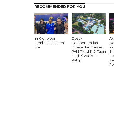
RECOMMENDED FOR YOU
Ini Kronologi
Desak
Aks
Pembunuhan Feni
Pemberhentian
De
Ere
Direksi dan Dewas
Pa
PAM-TM, LMND Tagih
Si
Janji Pj Walikota
Pe
Palopo
Ke
Pe