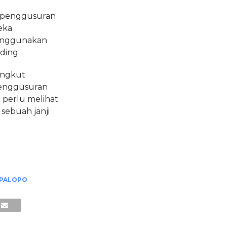
n penggusuran
eka
enggunakan
ding.
angkut
penggusuran
i perlu melihat
sebuah janji
 PALOPO