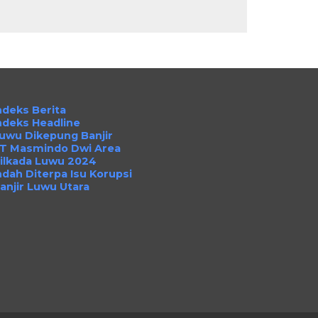
ndeks Berita
ndeks Headline
uwu Dikepung Banjir
T Masmindo Dwi Area
ilkada Luwu 2024
ndah Diterpa Isu Korupsi
anjir Luwu Utara