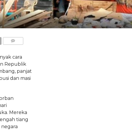
COMMENTS
yak cara
n Republik
ambang, panjat
pusi dan masi
orban
ari
uka. Mereka
engah tiang
 negara