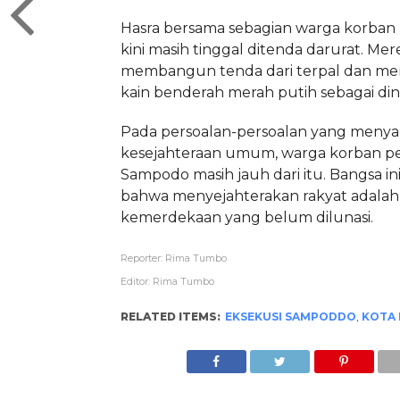
Hasra bersama sebagian warga korba
kini masih tinggal ditenda darurat. Mer
membangun tenda dari terpal dan m
kain benderah merah putih sebagai din
Pada persoalan-persoalan yang meny
kesejahteraan umum, warga korban 
Sampodo masih jauh dari itu. Bangsa in
bahwa menyejahterakan rakyat adalah 
kemerdekaan yang belum dilunasi.
Reporter: Rima Tumbo
Editor: Rima Tumbo
RELATED ITEMS:
EKSEKUSI SAMPODDO
,
KOTA