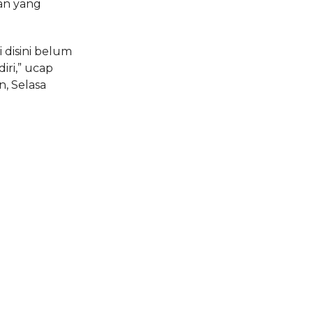
an yang
 disini belum
iri,” ucap
, Selasa