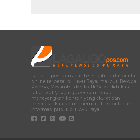
Lagaligopos.com adalah sebuah portal berita
online terbesar di Luwu Raya, meliputi Belopa,
Palopo, Masamba dan Malili. Sejak didirikan
tahun 2012, Lagaligopos.com terus
menayangkan konten yang akurat dan
mencerahkan untuk memenuhi kebutuhan
informasi publik di Luwu Raya