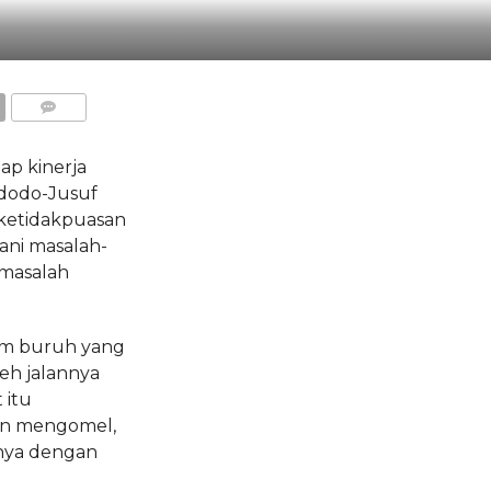
COMMENTS
ap kinerja
dodo-Jusuf
h ketidakpuasan
ani masalah-
 masalah
aum buruh yang
eh jalannya
 itu
n mengomel,
nya dengan