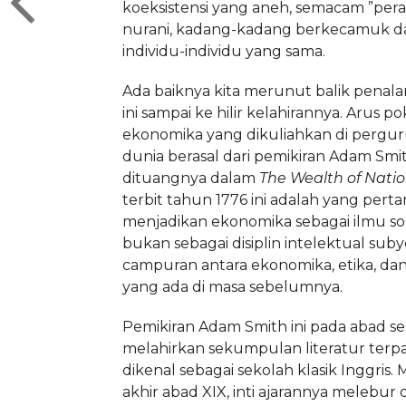
koeksistensi yang aneh, semacam ”pera
nurani, kadang-kadang berkecamuk da
individu-individu yang sama.
Ada baiknya kita merunut balik penalara
ini sampai ke hilir kelahirannya. Arus p
ekonomika yang dikuliahkan di pergur
dunia berasal dari pemikiran Adam Smi
dituangnya dalam
The Wealth of Nati
terbit tahun 1776 ini adalah yang perta
menjadikan ekonomika sebagai ilmu sosi
bukan sebagai disiplin intelektual subye
campuran antara ekonomika, etika, dan 
yang ada di masa sebelumnya.
Pemikiran Adam Smith ini pada abad s
melahirkan sekumpulan literatur ter
dikenal sebagai sekolah klasik Inggris.
akhir abad XIX, inti ajarannya melebur