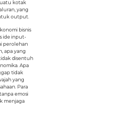
uatu kotak
aluran, yang
ntuk output.
konomi bisnis
 ide input-
mi perolehan
, apa yang
tidak disentuh
nomika. Apa
ggap tidak
wajah yang
sahaan. Para
 tanpa emosi
yik menjaga