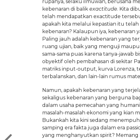
rupanya, selaku ilmuwan, berusaha me
kebenaran di balik
exactitude
. Kita di
telah mendapatkan exactitude terseb
apakah kita melalui kepastian itu tel
kebenaran? Kalaupun iya, kebenaran 
Paling jauh adalah kebenaran yang terj
ruang ujian, baik yang menguji maupun
sama-sama puas karena tanya-jawab bi
obyektif oleh pembahasan di sekitar Par
matriks input-output, kurva Lorenza, 
terbalanskan, dan lain-lain rumus mate
Namun, apakah kebenaran yang terjela
sekaligus kebenaran yang berguna ba
dalam usaha pemecahan yang humanist
masalah-masalah ekonomi yang kian 
Bukankah kita kini sedang menempuh
samping era fakta juga dalam era passi
yang menghanyutkan spirit? Memang 