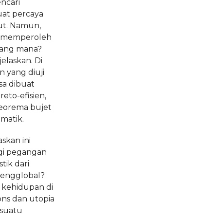
ncari
buat percaya
ut. Namun,
ah memperoleh
yang mana?
elaskan. Di
 yang diuji
sa dibuat
eto-efisien,
teorema bujet
matik.
skan ini
gi pegangan
ik dari
mengglobal?
 kehidupan di
ons dan utopia
suatu