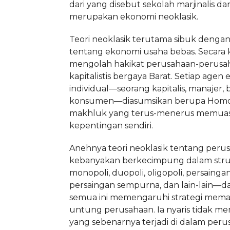
dari yang disebut sekolah marjinalis da
merupakan ekonomi neoklasik.
Teori neoklasik terutama sibuk dengan 
tentang ekonomi usaha bebas. Secara 
mengolah hakikat perusahaan-perusa
kapitalistis bergaya Barat. Setiap agen
individual—seorang kapitalis, manajer,
konsumen—diasumsikan berupa Homo
makhluk yang terus-menerus memua
kepentingan sendiri.
Anehnya teori neoklasik tentang peru
kebanyakan berkecimpung dalam stru
monopoli, duopoli, oligopoli, persainga
persaingan sempurna, dan lain-lain—
semua ini memengaruhi strategi mem
untung perusahaan. Ia nyaris tidak m
yang sebenarnya terjadi di dalam perus