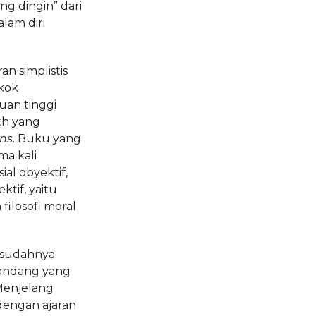
ng dingin” dari
lam diri
n simplistis
okok
uan tinggi
th yang
ons
. Buku yang
ma kali
al obyektif,
ktif, yaitu
filosofi moral
esudahnya
pandang yang
 Menjelang
 dengan ajaran