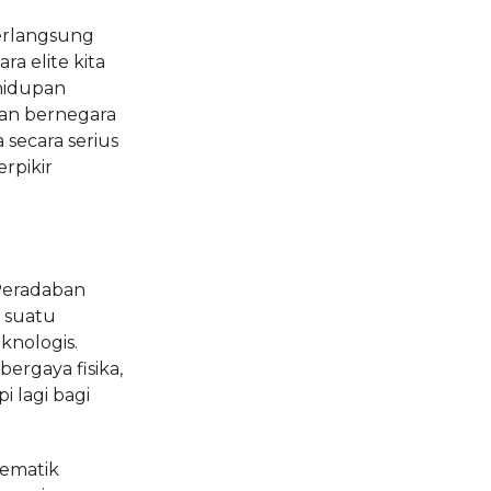
berlangsung
ra elite kita
hidupan
dan bernegara
secara serius
erpikir
 Peradaban
 suatu
eknologis.
rgaya fisika,
 lagi bagi
ematik