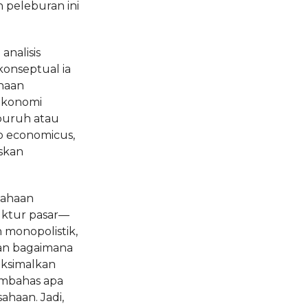
n peleburan ini
analisis
konseptual ia
haan
 ekonomi
 buruh atau
 economicus,
skan
sahaan
ktur pasar—
n monopolistik,
dan bagaimana
aksimalkan
embahas apa
ahaan. Jadi,