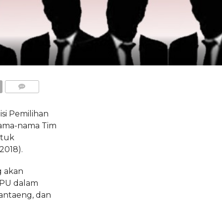
COMMENTS
i Pemilihan
ama-nama Tim
ntuk
2018).
g akan
KPU dalam
Bantaeng, dan