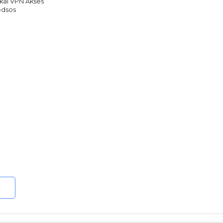
kai VPN Akses
dsos