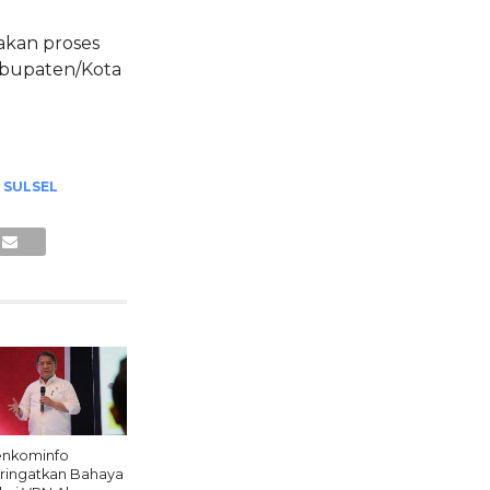
akan proses
abupaten/Kota
 SULSEL
nkominfo
ringatkan Bahaya