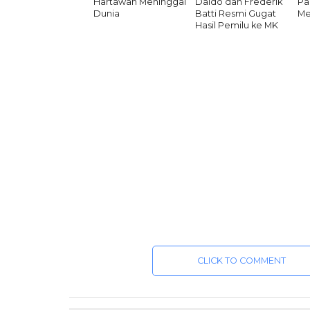
Hartawan Meninggal
Daido dan Frederik
Pa
Dunia
Batti Resmi Gugat
Me
Hasil Pemilu ke MK
CLICK TO COMMENT