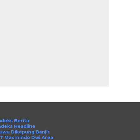
ndeks Berita
ndeks Headline
uwu Dikepung Banjir
T Masmindo Dwi Area