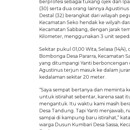
berprofesi sebagai tukang ojek dan Ipa
(30) serta dua orang lainnya Agustinus 
Destal (32) berangkat dari wilayah pe
Kecamatan Seko hendak ke wilyah dara
Kecamatan Sabbang, dengan jarak te
Kilometer, menggunakan 3 unit sepeda
Sekitar pukul 01,00 Wita, Selasa (14/4),
Bombonga Desa Pararra, Kecamatan S
yang ditumpangi Yanti berboncengan
Agustinus terjun masuk ke dalam jur
kedalaman sekitar 20 meter.
“Saya sempat bertanya dan meminta k
untuk istirahat sebentar, karena saat i
mengantuk. Itu waktu kami masih bera
Desa Tandung. Tapi Yanti menjawab, na
sampai di kampung baru istirahat,” kat
warga Dusun Kumbari Desa Sassa, Ke