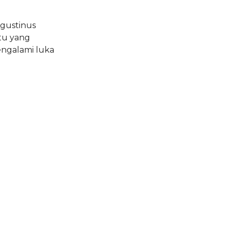
Agustinus
tu yang
engalami luka