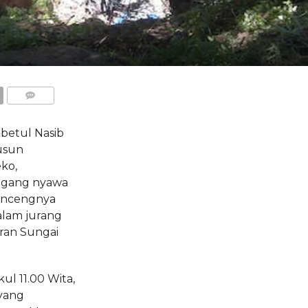
COMMENTS
etul Nasib
usun
ko,
egang nyawa
oncengnya
alam jurang
ran Sungai
ul 11.00 Wita,
 yang