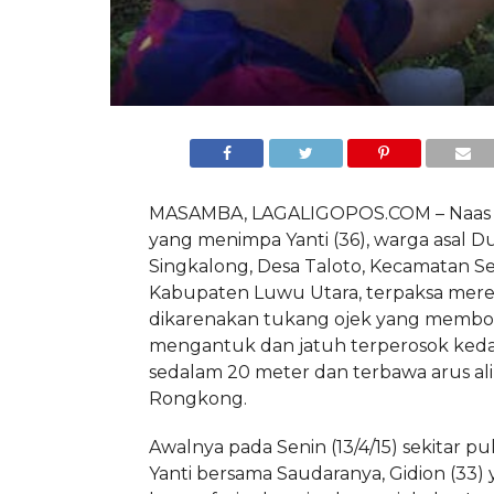
MASAMBA, LAGALIGOPOS.COM – Naas b
yang menimpa Yanti (36), warga asal D
Singkalong, Desa Taloto, Kecamatan Se
Kabupaten Luwu Utara, terpaksa mer
dikarenakan tukang ojek yang memb
mengantuk dan jatuh terperosok ked
sedalam 20 meter dan terbawa arus ali
Rongkong.
Awalnya pada Senin (13/4/15) sekitar puk
Yanti bersama Saudaranya, Gidion (33)