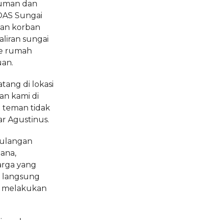
siuman dan
 DAS Sungai
an korban
liran sungai
ke rumah
an.
tang di lokasi
an kami di
i teman tidak
ar Agustinus.
gulangan
ana,
rga yang
, langsung
k melakukan