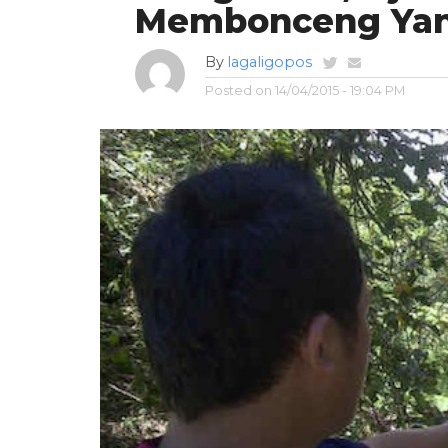
Membonceng Yant
By
lagaligopos
Posted on
14/04/2015 - 19:04 PM