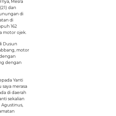
rnya, Mesra
(21) dan
gunungan di
tan di
mpuh 162
 motor ojek.
 di Dusun
abbang, motor
 dengan
ang dengan
epada Yanti
tu saya merasa
da di daerah
nti sekalian
a Agustinus,
camatan