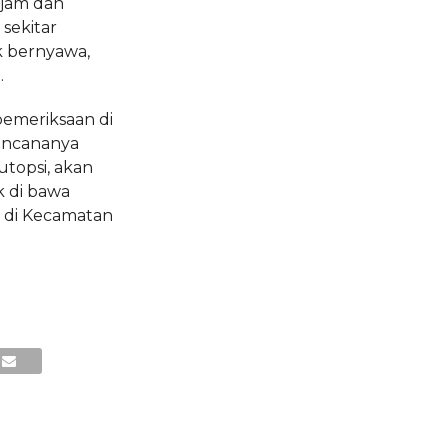
 jam dan
 sekitar
k bernyawa,
.
pemeriksaan di
rencananya
utopsi, akan
 di bawa
 di Kecamatan