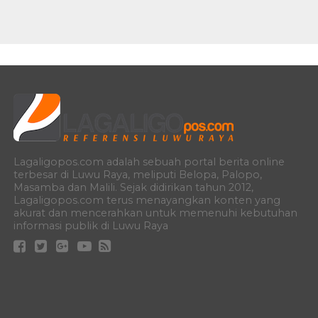
Lagaligopos.com adalah sebuah portal berita online
terbesar di Luwu Raya, meliputi Belopa, Palopo,
Masamba dan Malili. Sejak didirikan tahun 2012,
Lagaligopos.com terus menayangkan konten yang
akurat dan mencerahkan untuk memenuhi kebutuhan
informasi publik di Luwu Raya