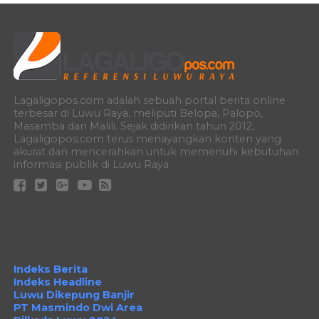
Lagaligopos.com adalah sebuah portal berita online
terbesar di Luwu Raya, meliputi Belopa, Palopo,
Masamba dan Malili. Sejak didirikan tahun 2012,
Lagaligopos.com terus menayangkan konten yang
akurat dan mencerahkan untuk memenuhi kebutuhan
informasi publik di Luwu Raya
Indeks Berita
Indeks Headline
Luwu Dikepung Banjir
PT Masmindo Dwi Area