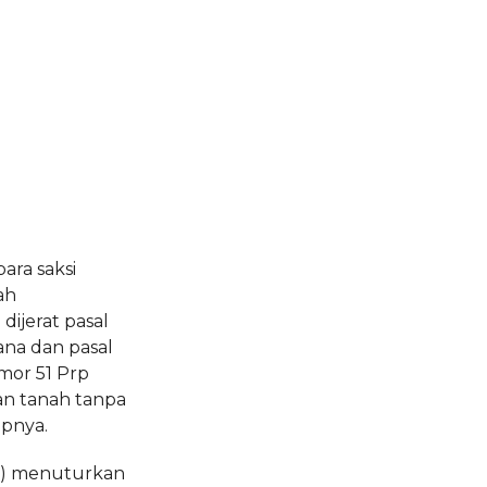
para saksi
ah
ijerat pasal
dana dan pasal
mor 51 Prp
an tanah tanpa
apnya.
ah) menuturkan