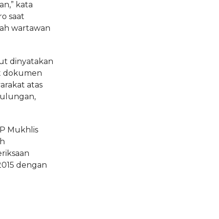
n,” kata
o saat
ah wartawan
ut dinyatakan
at dokumen
rakat atas
tulungan,
KP Mukhlis
ah
riksaan
 2015 dengan