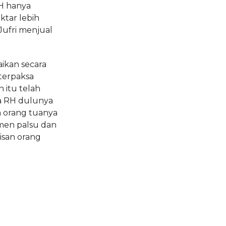
H hanya
ktar lebih
Jufri menjual
aikan secara
 terpaksa
 itu telah
tua RH dulunya
h orang tuanya
en palsu dan
isan orang