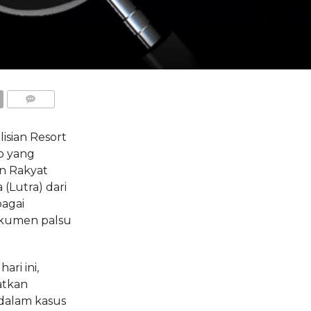
COMMENTS
sian Resort
o yang
n Rakyat
Lutra) dari
bagai
okumen palsu
ari ini,
atkan
 dalam kasus