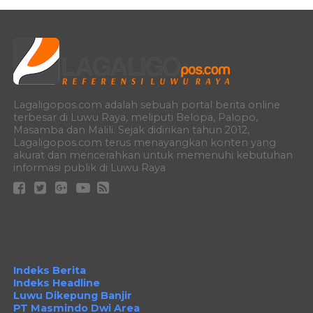
Lagaligopos.com adalah sebuah portal berita online
terbesar di Luwu Raya, meliputi Belopa, Palopo,
Masamba dan Malili. Sejak didirikan tahun 2012,
Lagaligopos.com terus menayangkan konten yang
akurat dan mencerahkan untuk memenuhi kebutuhan
informasi publik di Luwu Raya
Indeks Berita
Indeks Headline
Luwu Dikepung Banjir
PT Masmindo Dwi Area