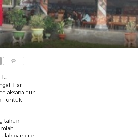
COMMENTS
lagi
gati Hari
 pelaksana pun
an untuk
g tahun
jumlah
adalah pameran