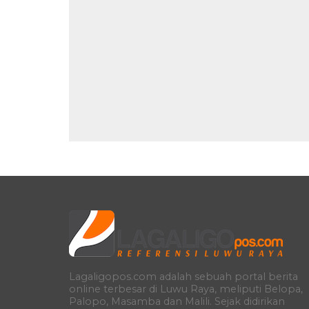
Lagaligopos.com adalah sebuah portal berita
online terbesar di Luwu Raya, meliputi Belopa,
Palopo, Masamba dan Malili. Sejak didirikan