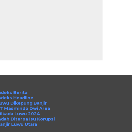
ndeks Berita
ndeks Headline
uwu Dikepung Banjir
T Masmindo Dwi Area
ilkada Luwu 2024
ndah Diterpa Isu Korupsi
anjir Luwu Utara