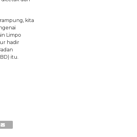
rampung, kita
ngenai
in Limpo
ur hadir
 Badan
D) itu.