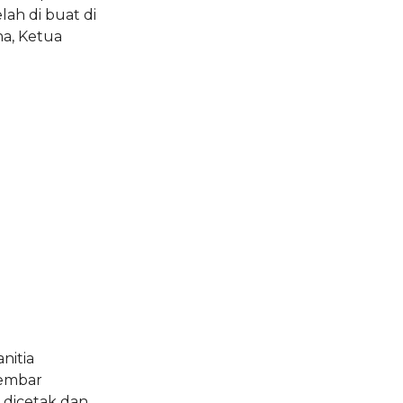
ah di buat di
na, Ketua
nitia
lembar
 dicetak dan