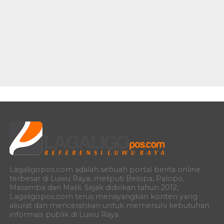
Lagaligopos.com adalah sebuah portal berita online
terbesar di Luwu Raya, meliputi Belopa, Palopo,
Masamba dan Malili. Sejak didirikan tahun 2012,
Lagaligopos.com terus menayangkan konten yang
akurat dan mencerahkan untuk memenuhi kebutuhan
informasi publik di Luwu Raya