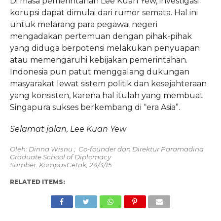
Di masa pemerintahan Lee Kuan Yew, investigasi
korupsi dapat dimulai dari rumor semata. Hal ini
untuk melarang para pegawai negeri
mengadakan pertemuan dengan pihak-pihak
yang diduga berpotensi melakukan penyuapan
atau memengaruhi kebijakan pemerintahan.
Indonesia pun patut menggalang dukungan
masyarakat lewat sistem politik dan kesejahteraan
yang konsisten, karena hal itulah yang membuat
Singapura sukses berkembang di “era Asia”.
Selamat jalan, Lee Kuan Yew
Oleh: Dinna Wisnu
; Co-founder dan Direktur Paramadina
Graduate School of Diplomacy
Sumber: KompasCetak, 24/3/15
RELATED ITEMS: