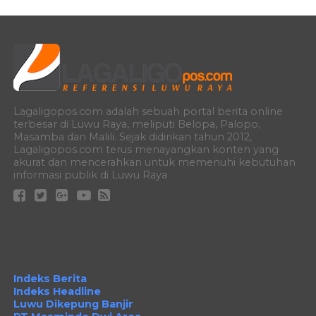
Lagaligopos.com adalah sebuah portal berita online
terbesar di Luwu Raya, meliputi Belopa, Palopo,
Masamba dan Malili. Sejak didirikan tahun 2012,
Lagaligopos.com terus menayangkan konten yang
akurat dan mencerahkan untuk memenuhi kebutuhan
informasi publik di Luwu Raya
Indeks Berita
Indeks Headline
Luwu Dikepung Banjir