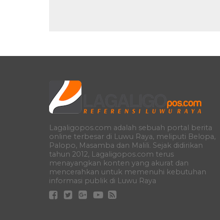
Lagaligopos.com adalah sebuah portal berita
online terbesar di Luwu Raya, meliputi Belopa,
Palopo, Masamba dan Malili. Sejak didirikan
tahun 2012, Lagaligopos.com terus
menayangkan konten yang akurat dan
mencerahkan untuk memenuhi kebutuhan
informasi publik di Luwu Raya