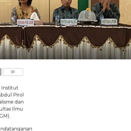
COMMENTS
nstitut
Abdul Pirol
lisme dan
ultas Ilmu
UGM).
nandatanganan