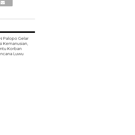
IN Palopo Gelar
si Kemanusian,
ntu Korban
ncana Luwu