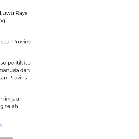
at Luwu Raya
ng
soal Provinsi
u politik itu
manusia dan
n Provinsi
h ini jauh
ng telah
O