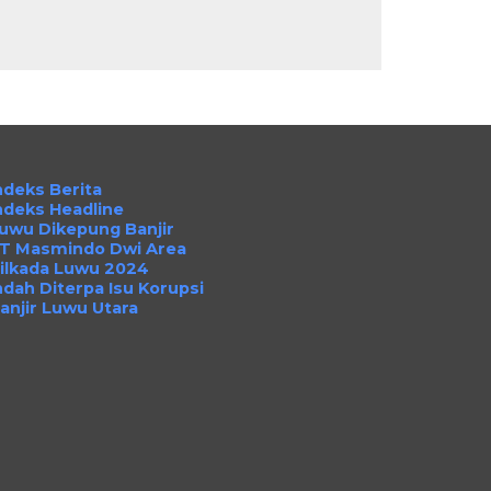
ndeks Berita
ndeks Headline
uwu Dikepung Banjir
T Masmindo Dwi Area
ilkada Luwu 2024
ndah Diterpa Isu Korupsi
anjir Luwu Utara