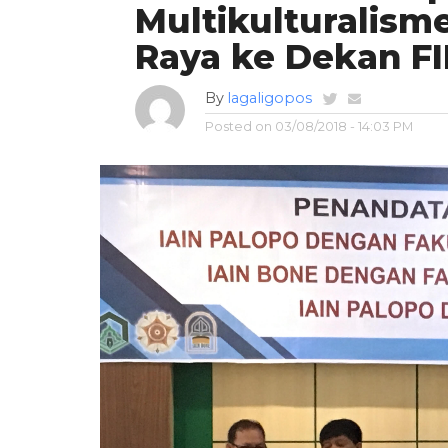
Multikulturalism
Raya ke Dekan F
By
lagaligopos
Posted on
03/08/2018 - 14:03 PM