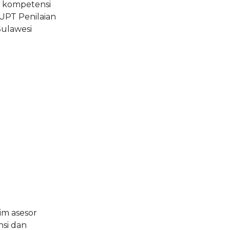
n kompetensi
 UPT Penilaian
Sulawesi
tim asesor
nsi dan