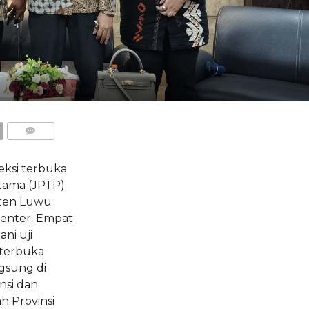
COMMENTS
ksi terbuka
atama (JPTP)
aten Luwu
enter. Empat
ni uji
 terbuka
ngsung di
nsi dan
 Provinsi