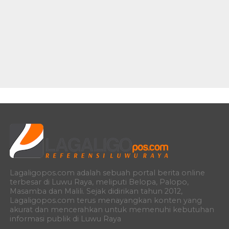
Lagaligopos.com adalah sebuah portal berita online
terbesar di Luwu Raya, meliputi Belopa, Palopo,
Masamba dan Malili. Sejak didirikan tahun 2012,
Lagaligopos.com terus menayangkan konten yang
akurat dan mencerahkan untuk memenuhi kebutuhan
informasi publik di Luwu Raya