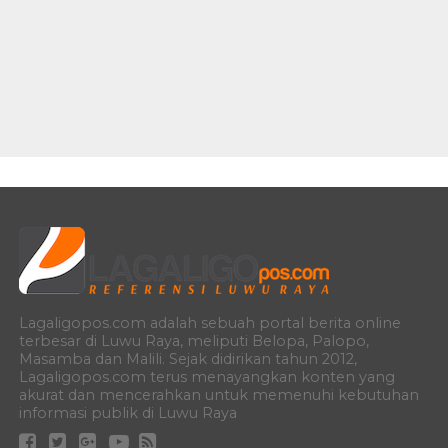
Lagaligopos.com adalah sebuah portal berita online
terbesar di Luwu Raya, meliputi Belopa, Palopo,
Masamba dan Malili. Sejak didirikan tahun 2012,
Lagaligopos.com terus menayangkan konten yang
akurat dan mencerahkan untuk memenuhi kebutuhan
informasi publik di Luwu Raya