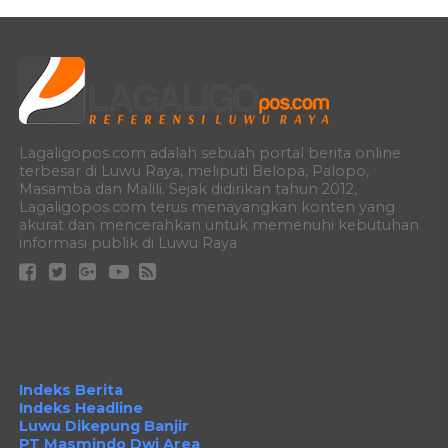
Lagaligopos.com adalah sebuah portal berita online
terbesar di Luwu Raya, meliputi Belopa, Palopo,
Masamba dan Malili. Sejak didirikan tahun 2012,
Lagaligopos.com terus menayangkan konten yang
akurat dan mencerahkan untuk memenuhi kebutuhan
informasi publik di Luwu Raya
Indeks Berita
Indeks Headline
Luwu Dikepung Banjir
PT Masmindo Dwi Area