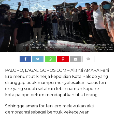
ALIANSI AMARA FENI ERE MENUNTUT KINERJA KEPOLISIAN KOTA PALOPO YANG
DI ANGGAP TIDAK MAMPU MENYELESAIKAN KASUS FENI ERE YANG SUDAH
SETAHUN LEBIH
COMMENTS
PALOPO, LAGALIGOPOS.COM – Aliansi AMARA Feni
Ere menuntut kinerja kepolisian Kota Palopo yang
di anggap tidak mampu menyelesaikan kasus feni
ere yang sudah setahun lebih namun kapolre
kota palopo belum mendapatkan titik terang.
Sehingga amara for feni ere melakukan aksi
demonstrasi sebagai bentuk kekecewaan