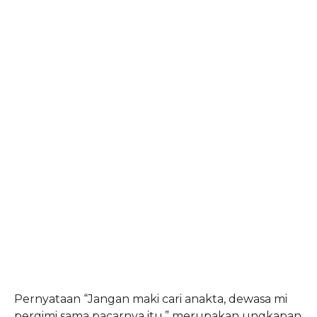
Pernyataan “Jangan maki cari anakta, dewasa mi
pergimi sama pacarnya itu,” merupakan ungkapan