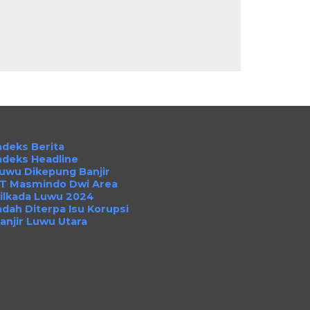
ndeks Berita
ndeks Headline
uwu Dikepung Banjir
T Masmindo Dwi Area
ilkada Luwu 2024
ndah Diterpa Isu Korupsi
anjir Luwu Utara