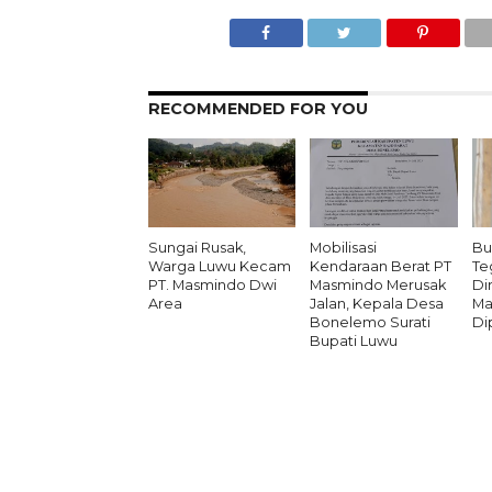
RECOMMENDED FOR YOU
Sungai Rusak,
Mobilisasi
Bu
Warga Luwu Kecam
Kendaraan Berat PT
Te
PT. Masmindo Dwi
Masmindo Merusak
Di
Area
Jalan, Kepala Desa
Ma
Bonelemo Surati
Di
Bupati Luwu