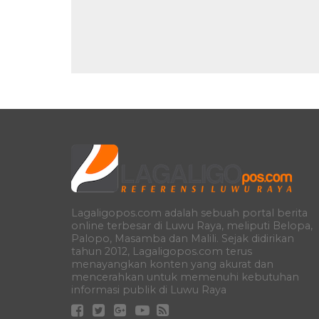
Lagaligopos.com adalah sebuah portal berita
online terbesar di Luwu Raya, meliputi Belopa,
Palopo, Masamba dan Malili. Sejak didirikan
tahun 2012, Lagaligopos.com terus
menayangkan konten yang akurat dan
mencerahkan untuk memenuhi kebutuhan
informasi publik di Luwu Raya