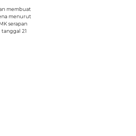
akan membuat
rena menurut
PMK serapan
 tanggal 21