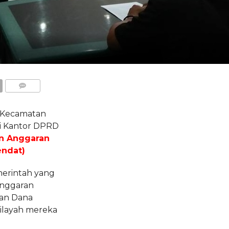
COMMENTS
 Kecamatan
di Kantor DPRD
an Anggaran
ndat)
erintah yang
anggaran
an Dana
wilayah mereka