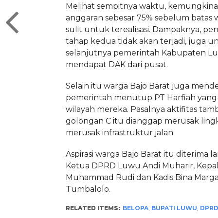
Melihat sempitnya waktu, kemungkin
anggaran sebesar 75% sebelum batas w
sulit untuk terealisasi. Dampaknya, pe
tahap kedua tidak akan terjadi, juga 
selanjutnya pemerintah Kabupaten Lu
mendapat DAK dari pusat.
Selain itu warga Bajo Barat juga mend
pemerintah menutup PT Harfiah yang b
wilayah mereka. Pasalnya aktifitas ta
golongan C itu dianggap merusak lin
merusak infrastruktur jalan.
Aspirasi warga Bajo Barat itu diterima 
Ketua DPRD Luwu Andi Muharir, Kepa
Muhammad Rudi dan Kadis Bina Marg
Tumbalolo.
RELATED ITEMS:
BELOPA
,
BUPATI LUWU
,
DPRD