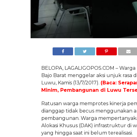
BELOPA, LAGALIGOPOS.COM – Warga
Bajo Barat menggelar aksi unjuk rasa 
Luwu, Kamis (13/7/2017).
(Baca: Serap
Minim, Pembangunan di Luwu Terse
Ratusan warga memprotes kinerja pem
dianggap tidak becus menggunakan 
pembangunan. Warga mempertanyak
Alokasi Khusus (DAK) infrastruktur di 
yang hingga saat ini belum terealisasi.