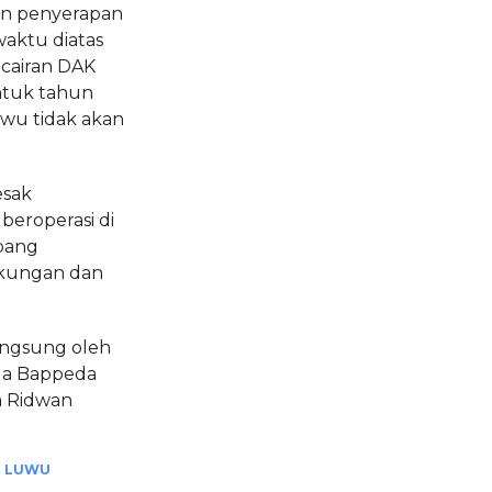
an penyerapan
aktu diatas
ncairan DAK
untuk tahun
wu tidak akan
esak
eroperasi di
mbang
gkungan dan
langsung oleh
la Bappeda
a Ridwan
 LUWU