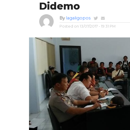
Didemo
By
lagaligopos
Posted on
13/07/2017 - 19:31 PM