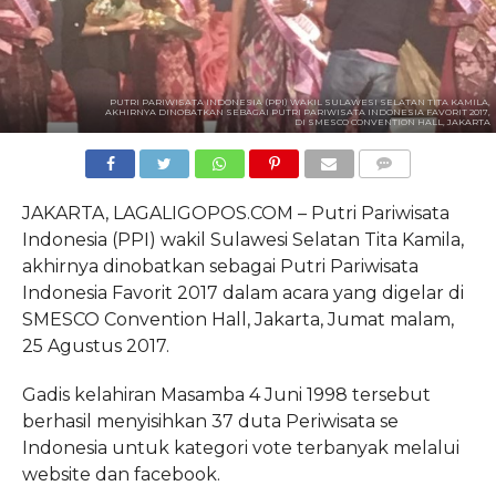
PUTRI PARIWISATA INDONESIA (PPI) WAKIL SULAWESI SELATAN TITA KAMILA,
AKHIRNYA DINOBATKAN SEBAGAI PUTRI PARIWISATA INDONESIA FAVORIT 2017,
DI SMESCO CONVENTION HALL, JAKARTA
COMMENTS
JAKARTA, LAGALIGOPOS.COM – Putri Pariwisata
Indonesia (PPI) wakil Sulawesi Selatan Tita Kamila,
akhirnya dinobatkan sebagai Putri Pariwisata
Indonesia Favorit 2017 dalam acara yang digelar di
SMESCO Convention Hall, Jakarta, Jumat malam,
25 Agustus 2017.
Gadis kelahiran Masamba 4 Juni 1998 tersebut
berhasil menyisihkan 37 duta Periwisata se
Indonesia untuk kategori vote terbanyak melalui
website dan facebook.