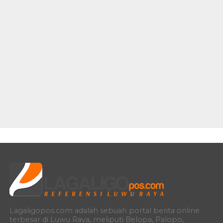
Lagaligopos.com adalah sebuah portal berita online
terbesar di Luwu Raya, meliputi Belopa, Palopo,