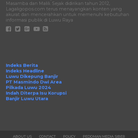
Masamba dan Malili. Sejak didirikan tahun 2012,
Lagaligopos.com terus menayangkan konten yang
akurat dan mencerahkan untuk memenuhi kebutuhan
informasi publik di Luwu Raya
Indeks Berita
Indeks Headline
Luwu Dikepung Banjir
PT Masmindo Dwi Area
Pilkada Luwu 2024
Indah Diterpa Isu Korupsi
Banjir Luwu Utara
ABOUT US
CONTACT
POLICY
PEDOMAN MEDIA SIBER