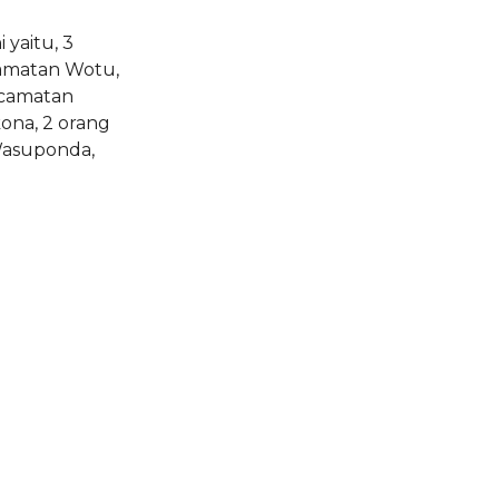
 yaitu, 3
amatan Wotu,
ecamatan
ona, 2 orang
Wasuponda,