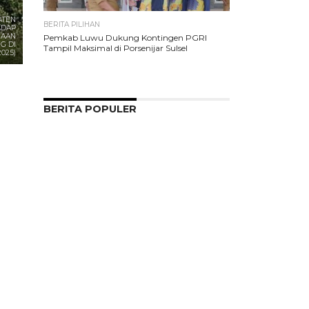
ATEN
BERITA PILIHAN
ADAP
RAAN
Pemkab Luwu Dukung Kontingen PGRI
G DI
Tampil Maksimal di Porsenijar Sulsel
025)
BERITA POPULER