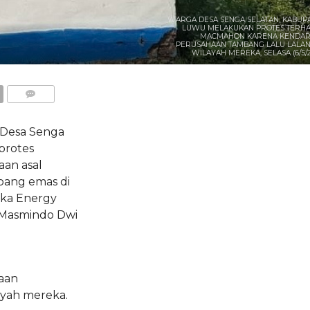
WARGA DESA SENGA SELATAN, KABUP
LUWU MELAKUKAN PROTES TERH
MACMAHON KARENA KENDA
PERUSAHAAN TAMBANG LALU LALAN
WILAYAH MEREKA, SELASA (6/5/2
COMMENTS
Desa Senga
protes
an asal
bang emas di
ika Energy
 Masmindo Dwi
aan
ayah mereka.