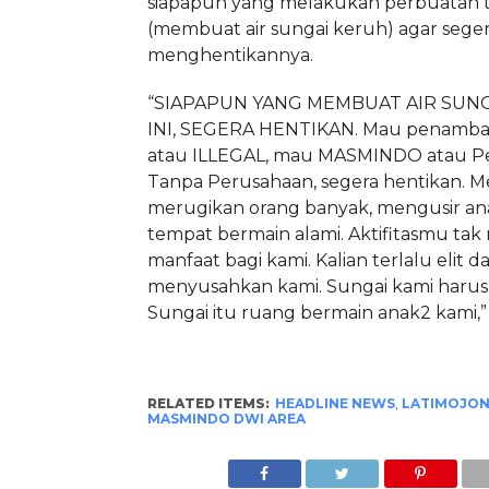
siapapun yang melakukan perbuatan 
(membuat air sungai keruh) agar sege
menghentikannya.
“SIAPAPUN YANG MEMBUAT AIR SUNG
INI, SEGERA HENTIKAN. Mau penamb
atau ILLEGAL, mau MASMINDO atau 
Tanpa Perusahaan, segera hentikan. M
merugikan orang banyak, mengusir ana
tempat bermain alami. Aktifitasmu t
manfaat bagi kami. Kalian terlalu elit d
menyusahkan kami. Sungai kami harusn
Sungai itu ruang bermain anak2 kami,” 
RELATED ITEMS:
HEADLINE NEWS
,
LATIMOJO
MASMINDO DWI AREA