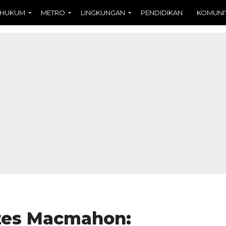
HUKUM
METRO
LINGKUNGAN
PENDIDIKAN
KOMUNI
tes Macmahon: