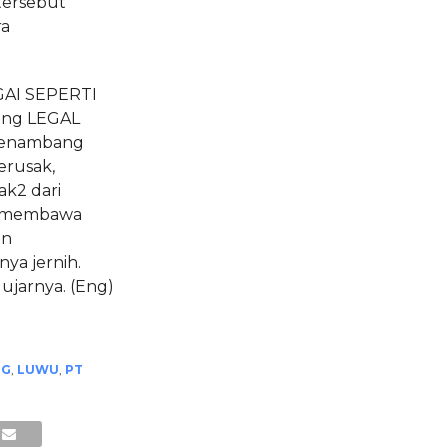
tersebut
ra
AI SEPERTI
ang LEGAL
Penambang
erusak,
k2 dari
ak membawa
an
ya jernih.
ujarnya. (Eng)
NG
,
LUWU
,
PT