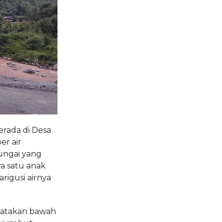
erada di Desa
r air
ungai yang
ra satu anak
arigusi airnya
gatakan bawah