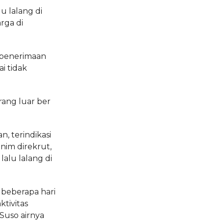
u lalang di
rga di
 penerimaan
i tidak
rang luar ber
, terindikasi
nim direkrut,
lalu lalang di
 beberapa hari
tivitas
uso airnya