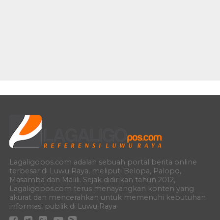
Lagaligopos.com adalah sebuah portal berita online
terbesar di Luwu Raya, meliputi Belopa, Palopo,
Masamba dan Malili. Sejak didirikan tahun 2012,
Lagaligopos.com terus menayangkan konten yang
akurat dan mencerahkan untuk memenuhi kebutuhan
informasi publik di Luwu Raya