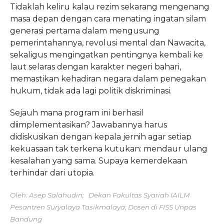
Tidaklah keliru kalau rezim sekarang mengenang
masa depan dengan cara menating ingatan silam
generasi pertama dalam mengusung
pemerintahannya, revolusi mental dan Nawacita,
sekaligus mengingatkan pentingnya kembali ke
laut selaras dengan karakter negeri bahari,
memastikan kehadiran negara dalam penegakan
hukum, tidak ada lagi politik diskriminasi.
Sejauh mana program ini berhasil
diimplementasikan? Jawabannya harus
didiskusikan dengan kepala jernih agar setiap
kekuasaan tak terkena kutukan: mendaur ulang
kesalahan yang sama. Supaya kemerdekaan
terhindar dari utopia.
Oleh: Asep Salahudin; Dekan Fakultas Syariah IAILM
Pesantren Suryalaya Tasikmalaya; Dosen di FISS Unpas
Bandung