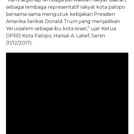
sebagai lembaga representatif rakyat kota palopo
bersama-sama mengutuk kebijakan Presiden
Amerika Serikat Donald Trum yang menjadikan
Yerussalem sebagai ibu kota israel,” ujar Ketua
DPRD Kota Palopo, Harisal A. Latief, Senin
(11/12/2017).