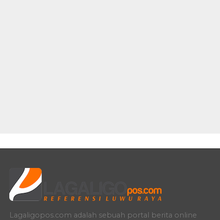
Lagaligopos.com adalah sebuah portal berita online