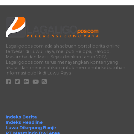
Lagaligopos.com adalah sebuah portal berita online
terbesar di Luwu Raya, meliputi Belopa, Palopo,
Masamba dan Malili. Sejak didirikan tahun 2012,
Lagaligopos.com terus menayangkan konten yang
akurat dan mencerahkan untuk memenuhi kebutuhan
informasi publik di Luwu Raya
Indeks Berita
Indeks Headline
Luwu Dikepung Banjir
PT Masmindo Dwi Area