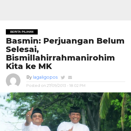
BERITA PILIHAN
Basmin: Perjuangan Belum
Selesai,
Bismillahirrahmanirohim
Kita ke MK
By
lagaligopos
Posted on
27/09/2013 - 18:02 PM