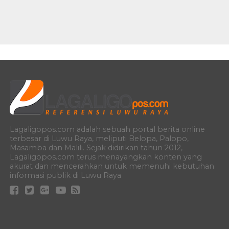
Lagaligopos.com adalah sebuah portal berita online
terbesar di Luwu Raya, meliputi Belopa, Palopo,
Masamba dan Malili. Sejak didirikan tahun 2012,
Lagaligopos.com terus menayangkan konten yang
akurat dan mencerahkan untuk memenuhi kebutuhan
informasi publik di Luwu Raya