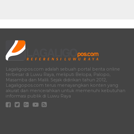
Lagaligopos.com adalah sebuah portal berita online
terbesar di Luwu Raya, meliputi Belopa, Palopo,
Masamba dan Malili. Sejak didirikan tahun 2012,
Lagaligopos.com terus menayangkan konten yang
akurat dan mencerahkan untuk memenuhi kebutuhan
informasi publik di Luwu Raya