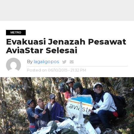
METRO
Evakuasi Jenazah Pesawat
AviaStar Selesai
By
lagaligopos
Posted on
06/10/2015 - 21:32 PM