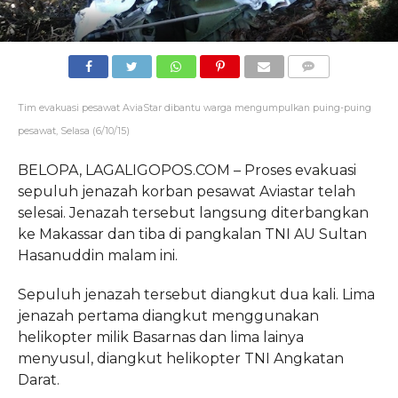
COMMENTS
Tim evakuasi pesawat AviaStar dibantu warga mengumpulkan puing-puing
pesawat, Selasa (6/10/15)
BELOPA, LAGALIGOPOS.COM – Proses evakuasi
sepuluh jenazah korban pesawat Aviastar telah
selesai. Jenazah tersebut langsung diterbangkan
ke Makassar dan tiba di pangkalan TNI AU Sultan
Hasanuddin malam ini.
Sepuluh jenazah tersebut diangkut dua kali. Lima
jenazah pertama diangkut menggunakan
helikopter milik Basarnas dan lima lainya
menyusul, diangkut helikopter TNI Angkatan
Darat.