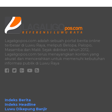
Lagaligopos.com adalah sebuah portal berita online
terbesar di Luwu Raya, meliputi Belopa, Palopo,
Masamba dan Malili. Sejak didirikan tahun 2012,
Lagaligopos.com terus menayangkan konten yang
akurat dan mencerahkan untuk memenuhi kebutuhan
informasi publik di Luwu Raya
Indeks Berita
Indeks Headline
Luwu Dikepung Banjir