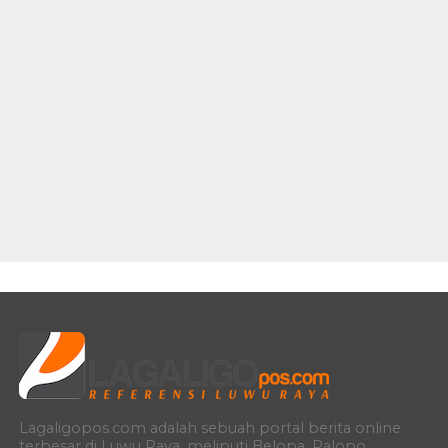
Lagaligopos.com adalah sebuah portal berita online
terbesar di Luwu Raya, meliputi Belopa, Palopo,