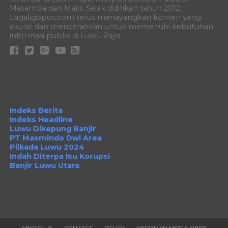
Masamba dan Malili. Sejak didirikan tahun 2012,
Lagaligopos.com terus menayangkan konten yang
akurat dan mencerahkan untuk memenuhi kebutuhan
informasi publik di Luwu Raya
Indeks Berita
Indeks Headline
Luwu Dikepung Banjir
PT Masmindo Dwi Area
Pilkada Luwu 2024
Indah Diterpa Isu Korupsi
Banjir Luwu Utara
ABOUT US
CONTACT
POLICY
PEDOMAN MEDIA SIBER