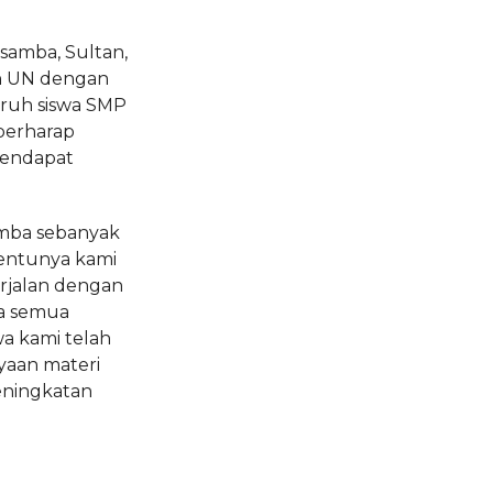
samba, Sultan,
n UN dengan
uruh siswa SMP
berharap
mendapat
amba sebanyak
Tentunya kami
erjalan dengan
na semua
a kami telah
aan materi
peningkatan