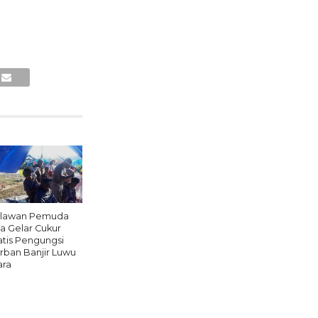
lawan Pemuda
a Gelar Cukur
atis Pengungsi
rban Banjir Luwu
ara