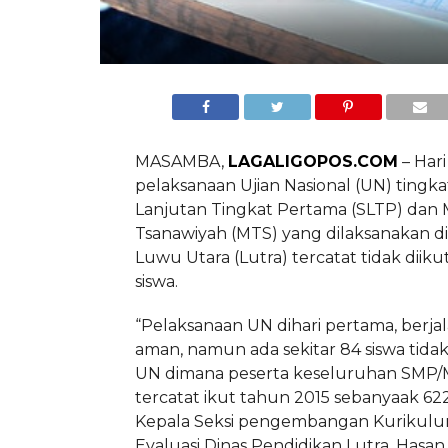
MASAMBA,
LAGALIGOPOS.COM
– Har
pelaksanaan Ujian Nasional (UN) tingk
Lanjutan Tingkat Pertama (SLTP) dan
Tsanawiyah (MTS) yang dilaksanakan d
Luwu Utara (Lutra) tercatat tidak diiku
siswa.
“Pelaksanaan UN dihari pertama, berja
aman, namun ada sekitar 84 siswa tida
UN dimana peserta keseluruhan SMP/
tercatat ikut tahun 2015 sebanyaak 622
Kepala Seksi pengembangan Kurikul
Evaluasi Dinas Pendidikan Lutra, Hasan 