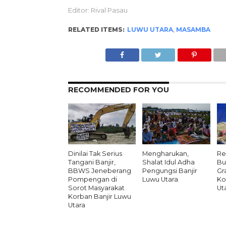
Editor: Rival Pasau
RELATED ITEMS:
LUWU UTARA
,
MASAMBA
RECOMMENDED FOR YOU
Dinilai Tak Serius
Mengharukan,
Re
Tangani Banjir,
Shalat Idul Adha
Bu
BBWS Jeneberang
Pengungsi Banjir
Gr
Pompengan di
Luwu Utara
Ko
Sorot Masyarakat
Ut
Korban Banjir Luwu
Utara