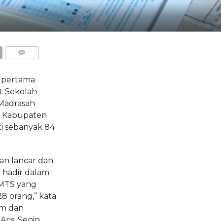
COMMENTS
i pertama
at Sekolah
 Madrasah
i Kabupaten
ti sebanyak 84
lan lancar dan
k hadir dalam
MTS yang
8 orang,” kata
um dan
Aris, Senin