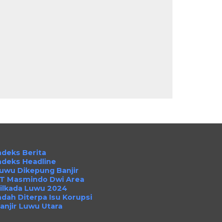
ndeks Berita
ndeks Headline
uwu Dikepung Banjir
T Masmindo Dwi Area
ilkada Luwu 2024
ndah Diterpa Isu Korupsi
anjir Luwu Utara