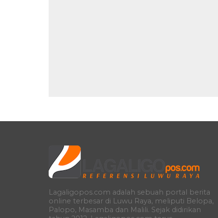
Lagaligopos.com adalah sebuah portal berita
online terbesar di Luwu Raya, meliputi Belopa,
Palopo, Masamba dan Malili. Sejak didirikan