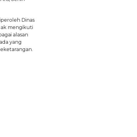
iperoleh Dinas
idak mengikuti
agai alasan
 ada yang
keketarangan.