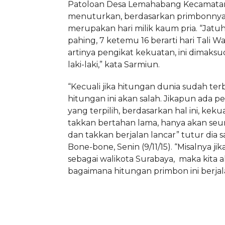
Patoloan Desa Lemahabang Kecamata
menuturkan, berdasarkan primbonnya
merupakan hari milik kaum pria. “Jatu
pahing, 7 ketemu 16 berarti hari Tali 
artinya pengikat kekuatan, ini dimaks
laki-laki,” kata Sarmiun.
“Kecuali jika hitungan dunia sudah ter
hitungan ini akan salah. Jikapun ada 
yang terpilih, berdasarkan hal ini, kek
takkan bertahan lama, hanya akan se
dan takkan berjalan lancar” tutur dia s
Bone-bone, Senin (9/11/15). “Misalnya jik
sebagai walikota Surabaya, maka kita a
bagaimana hitungan primbon ini berjal