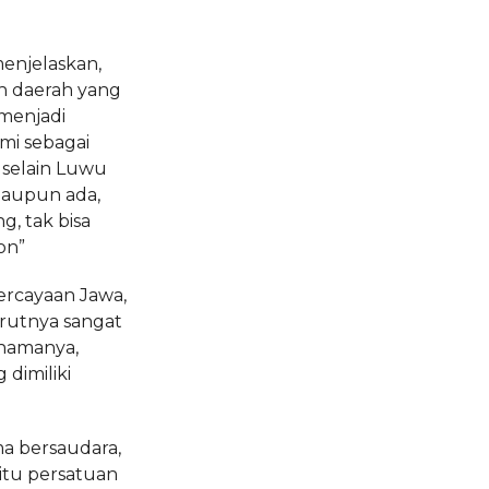
menjelaskan,
h daerah yang
 menjadi
mi sebagai
 selain Luwu
laupun ada,
g, tak bisa
on”
rcayaan Jawa,
urutnya sangat
 namanya,
 dimiliki
ma bersaudara,
yaitu persatuan