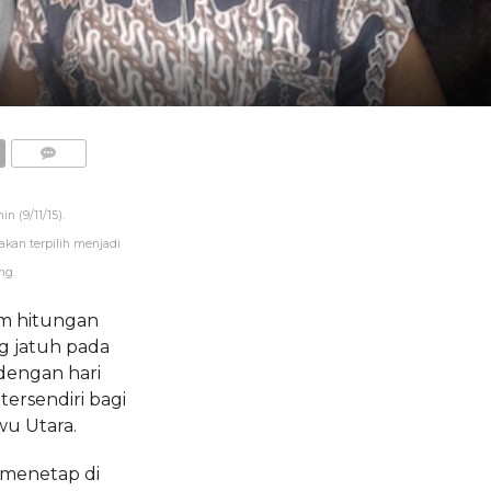
COMMENTS
n (9/11/15).
kan terpilih menjadi
ng.
m hitungan
g jatuh pada
dengan hari
tersendiri bagi
wu Utara.
 menetap di