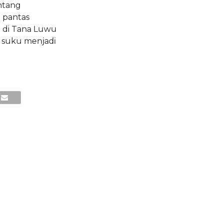
antang
t pantas
i di Tana Luwu
 suku menjadi