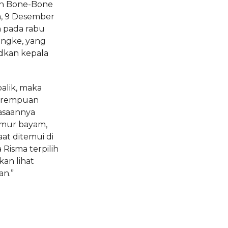
n Bone-Bone
, 9 Desember
h pada rabu
Wangke, yang
udkan kepala
balik, maka
perempuan
uasaannya
umur bayam,
aat ditemui di
a Risma terpilih
kan lihat
an.”