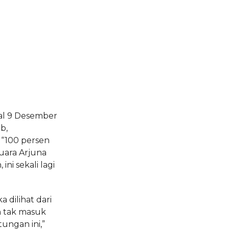
gal 9 Desember
b,
 “100 persen
uara Arjuna
ni sekali lagi
 dilihat dari
n tak masuk
tungan ini,”