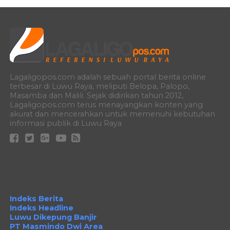
Lagaligopos.com adalah sebuah portal berita online
terbesar di Luwu Raya, meliputi Belopa, Palopo,
Masamba dan Malili. Sejak didirikan tahun 2012,
Lagaligopos.com terus menayangkan konten yang
akurat dan mencerahkan untuk memenuhi kebutuhan
informasi publik di Luwu Raya
Indeks Berita
Indeks Headline
Luwu Dikepung Banjir
PT Masmindo Dwi Area