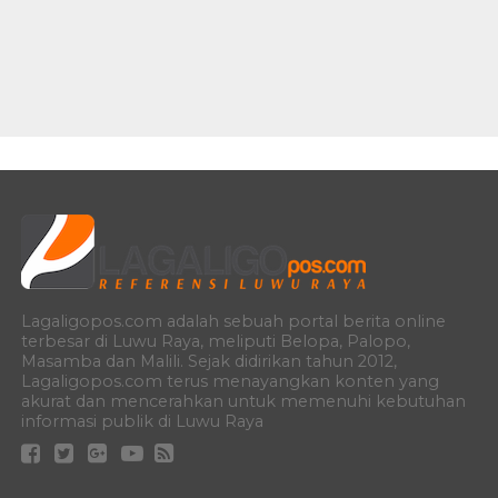
Lagaligopos.com adalah sebuah portal berita online
terbesar di Luwu Raya, meliputi Belopa, Palopo,
Masamba dan Malili. Sejak didirikan tahun 2012,
Lagaligopos.com terus menayangkan konten yang
akurat dan mencerahkan untuk memenuhi kebutuhan
informasi publik di Luwu Raya