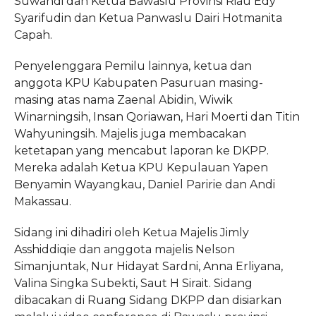
Suwandi dan Ketua Bawaslu Provinsi Riau Edy
Syarifudin dan Ketua Panwaslu Dairi Hotmanita
Capah.
Penyelenggara Pemilu lainnya, ketua dan
anggota KPU Kabupaten Pasuruan masing-
masing atas nama Zaenal Abidin, Wiwik
Winarningsih, Insan Qoriawan, Hari Moerti dan Titin
Wahyuningsih. Majelis juga membacakan
ketetapan yang mencabut laporan ke DKPP.
Mereka adalah Ketua KPU Kepulauan Yapen
Benyamin Wayangkau, Daniel Paririe dan Andi
Makassau.
Sidang ini dihadiri oleh Ketua Majelis Jimly
Asshiddiqie dan anggota majelis Nelson
Simanjuntak, Nur Hidayat Sardni, Anna Erliyana,
Valina Singka Subekti, Saut H Sirait. Sidang
dibacakan di Ruang Sidang DKPP dan disiarkan