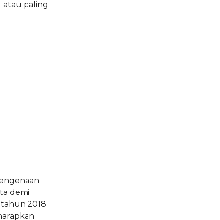
) atau paling
)
 pengenaan
rta demi
 tahun 2018
iharapkan