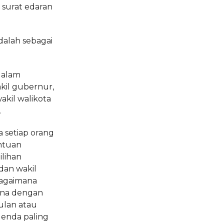
surat edaran
adalah sebagai
dalam
kil gubernur,
akil walikota
.
a setiap orang
ntuan
lihan
dan wakil
bagaimana
dana dengan
bulan atau
denda paling