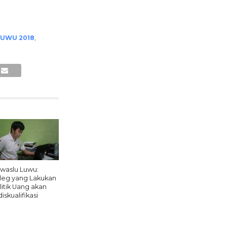
LUWU 2018
,
waslu Luwu:
leg yang Lakukan
litik Uang akan
iskualifikasi