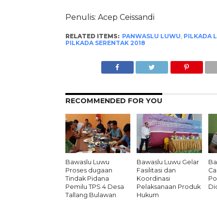
Penulis: Acep Ceissandi
RELATED ITEMS:
PANWASLU LUWU
,
PILKADA 
PILKADA SERENTAK 2018
RECOMMENDED FOR YOU
Bawaslu Luwu
Bawaslu Luwu Gelar
Ba
Proses dugaan
Fasilitasi dan
Ca
Tindak Pidana
Koordinasi
Po
Pemilu TPS 4 Desa
Pelaksanaan Produk
Did
Tallang Bulawan
Hukum