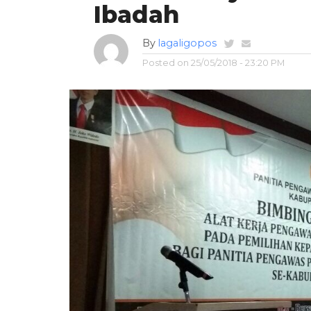
Ibadah
By
lagaligopos
Posted on
25/05/2018 - 23:20 PM