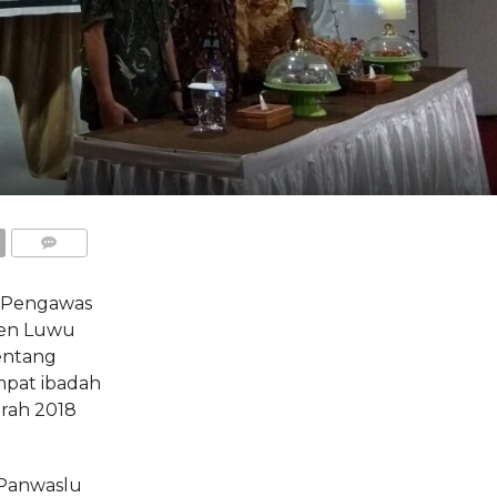
COMMENTS
 Pengawas
ten Luwu
entang
mpat ibadah
rah 2018
 Panwaslu