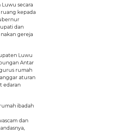
n Luwu secara
 ruang kepada
ubernur
Bupati dan
nakan gereja
bupaten Luwu
ubungan Antar
ngurus rumah
langgar aturan
t edaran
 rumah ibadah
wascam dan
tandasnya,