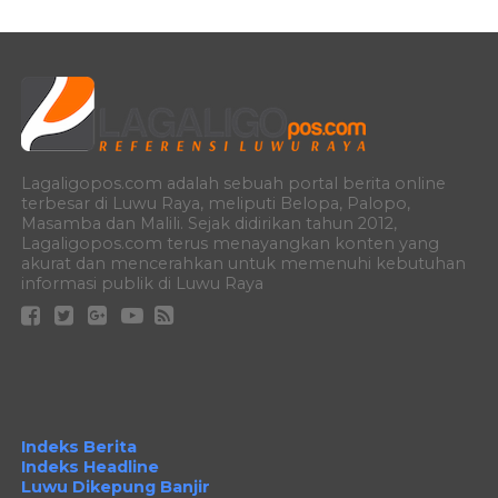
Lagaligopos.com adalah sebuah portal berita online
terbesar di Luwu Raya, meliputi Belopa, Palopo,
Masamba dan Malili. Sejak didirikan tahun 2012,
Lagaligopos.com terus menayangkan konten yang
akurat dan mencerahkan untuk memenuhi kebutuhan
informasi publik di Luwu Raya
Indeks Berita
Indeks Headline
Luwu Dikepung Banjir