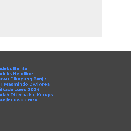
ndeks Berita
ndeks Headline
uwu Dikepung Banjir
T Masmindo Dwi Area
ilkada Luwu 2024
ndah Diterpa Isu Korupsi
anjir Luwu Utara