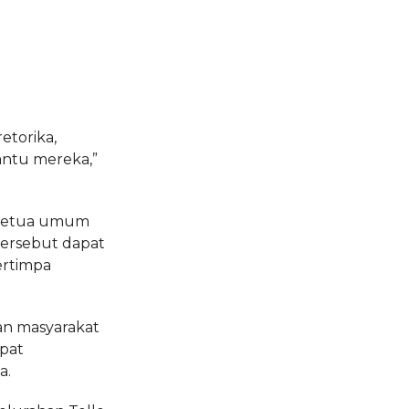
torika,
ntu mereka,”
 ketua umum
tersebut dapat
ertimpa
an masyarakat
pat
a.