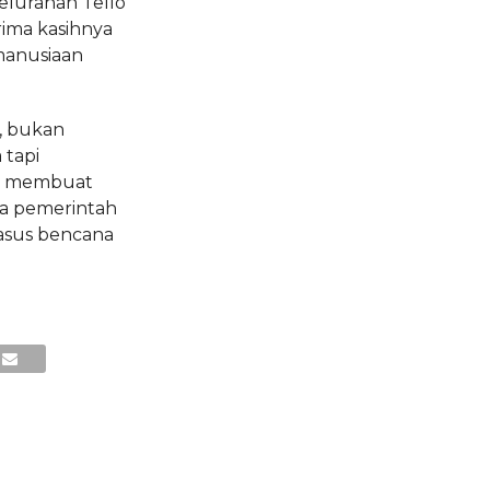
elurahan Tello
ima kasihnya
manusiaan
i, bukan
 tapi
ng membuat
na pemerintah
kasus bencana