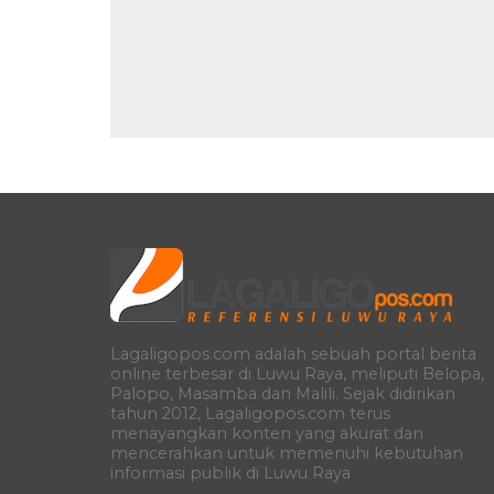
Lagaligopos.com adalah sebuah portal berita
online terbesar di Luwu Raya, meliputi Belopa,
Palopo, Masamba dan Malili. Sejak didirikan
tahun 2012, Lagaligopos.com terus
menayangkan konten yang akurat dan
mencerahkan untuk memenuhi kebutuhan
informasi publik di Luwu Raya