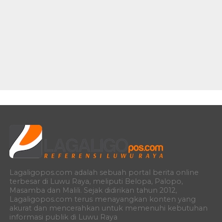
Lagaligopos.com adalah sebuah portal berita online
terbesar di Luwu Raya, meliputi Belopa, Palopo,
Masamba dan Malili. Sejak didirikan tahun 2012,
Lagaligopos.com terus menayangkan konten yang
akurat dan mencerahkan untuk memenuhi kebutuhan
informasi publik di Luwu Raya