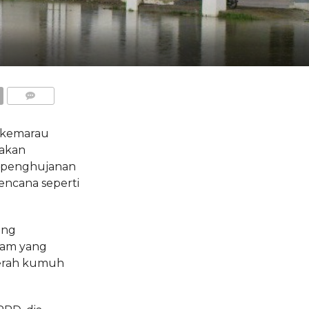
COMMENTS
 kemarau
 akan
 penghujanan
bencana seperti
ing
lam yang
aerah kumuh