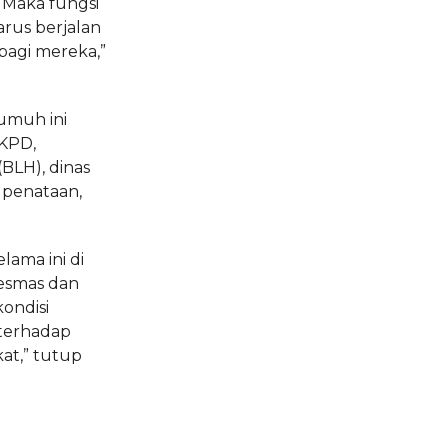
 Maka fungsi
rus berjalan
bagi mereka,”
umuh ini
SKPD,
BLH), dinas
 penataan,
lama ini di
esmas dan
ondisi
 terhadap
at,” tutup