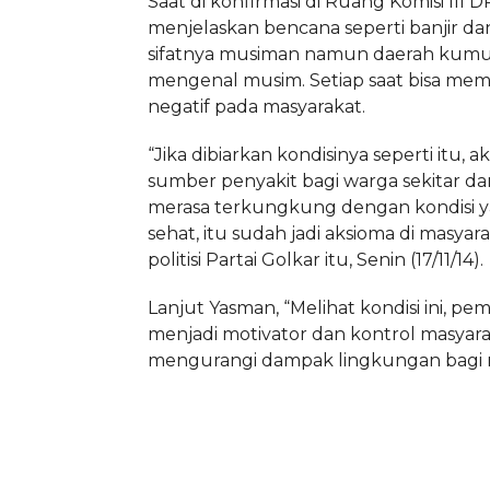
Saat di konfirmasi di Ruang Komisi III D
menjelaskan bencana seperti banjir da
sifatnya musiman namun daerah kumu
mengenal musim. Setiap saat bisa me
negatif pada masyarakat.
“Jika dibiarkan kondisinya seperti itu, 
sumber penyakit bagi warga sekitar d
merasa terkungkung dengan kondisi y
sehat, itu sudah jadi aksioma di masyar
politisi Partai Golkar itu, Senin (17/11/14).
Lanjut Yasman, “Melihat kondisi ini, pe
menjadi motivator dan kontrol masyar
mengurangi dampak lingkungan bagi m