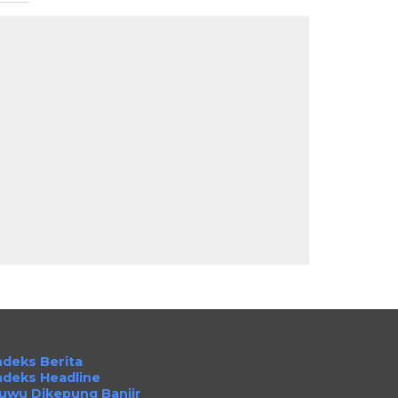
ndeks Berita
ndeks Headline
uwu Dikepung Banjir