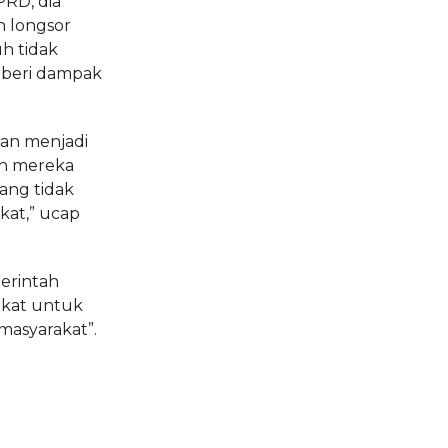
PRD, dia
n longsor
h tidak
mberi dampak
akan menjadi
an mereka
ang tidak
akat,” ucap
merintah
akat untuk
asyarakat”.