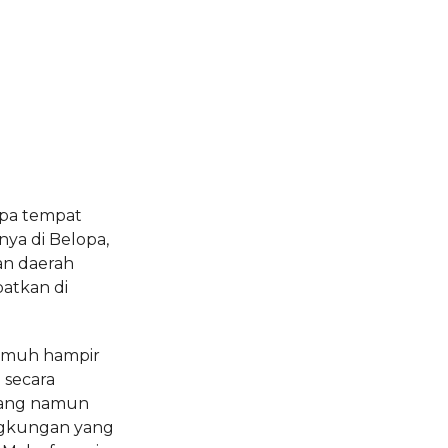
apa tempat
ya di Belopa,
dan daerah
patkan di
kumuh hampir
 secara
uang namun
ingkungan yang