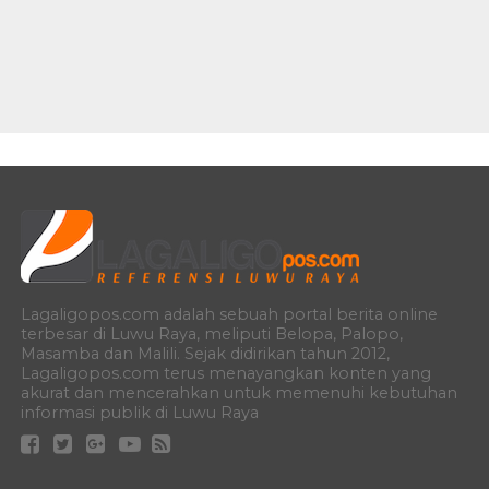
Lagaligopos.com adalah sebuah portal berita online
terbesar di Luwu Raya, meliputi Belopa, Palopo,
Masamba dan Malili. Sejak didirikan tahun 2012,
Lagaligopos.com terus menayangkan konten yang
akurat dan mencerahkan untuk memenuhi kebutuhan
informasi publik di Luwu Raya