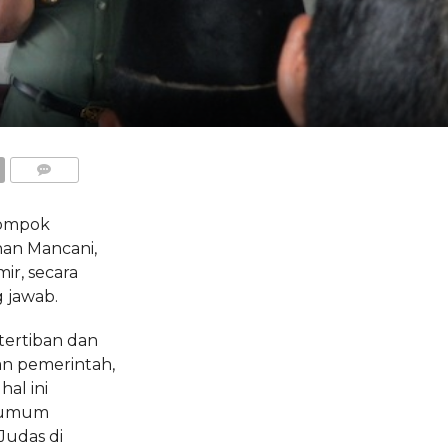
COMMENTS
elompok
han Mancani,
r, secara
 jawab.
tertiban dan
kan pemerintah,
al ini
a umum
Judas di