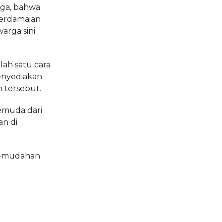
rga, bahwa
perdamaian
arga sini
ah satu cara
enyediakan
n tersebut.
emuda dari
n di
h-mudahan