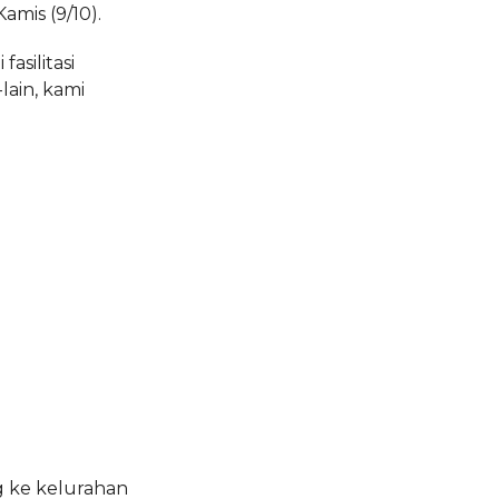
mis (9/10).
asilitasi
lain, kami
g ke kelurahan