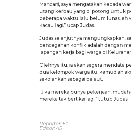
Mancani, saya mengatakan kepada wa
utang kerbau yang di potong untuk 
beberapa waktu lalu belum lunas, eh w
kacau lagi.” ucap Judas.
Judas selanjutnya mengungkapkan, sal
pencegahan konflik adalah dengan m
lapangan kerja bagi warga di Keluraha
Olehnya itu, ia akan segera mendata p
dua kelompok warga itu, kemudian aka
sekolahkan sebagai pelaut.
“Jika mereka punya pekerjaan, muda
mereka tak bertikai lagi,” tutup Judas.
Reporter: Fz
Editor: AS