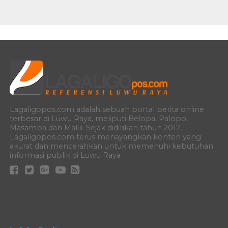
Lagaligopos.com adalah sebuah portal berita online
terbesar di Luwu Raya, meliputi Belopa, Palopo,
Masamba dan Malili. Sejak didirikan tahun 2012,
Lagaligopos.com terus menayangkan konten yang
akurat dan mencerahkan untuk memenuhi kebutuhan
informasi publik di Luwu Raya