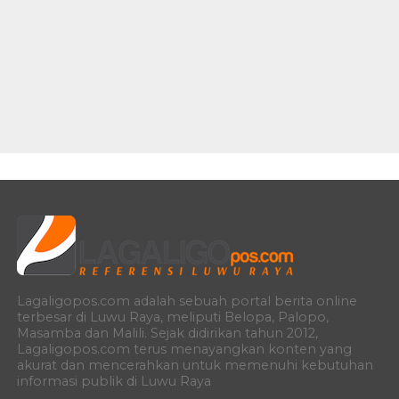
Lagaligopos.com adalah sebuah portal berita online
terbesar di Luwu Raya, meliputi Belopa, Palopo,
Masamba dan Malili. Sejak didirikan tahun 2012,
Lagaligopos.com terus menayangkan konten yang
akurat dan mencerahkan untuk memenuhi kebutuhan
informasi publik di Luwu Raya